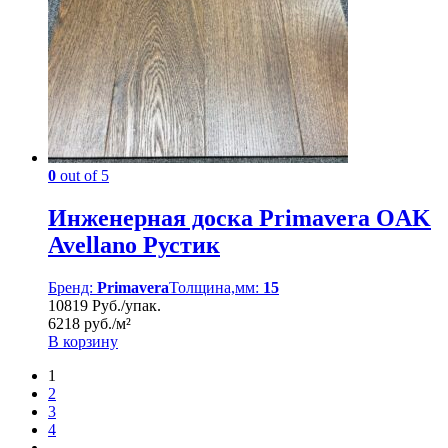
0
out of 5
Инженерная доска Primavera OAK
Avellano Рустик
Бренд:
Primavera
Толщина,мм:
15
10819 Руб./упак.
6218 руб./м²
В корзину
1
2
3
4
…