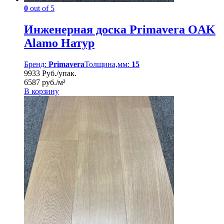
0
out of 5
Инженерная доска Primavera OAK
Alamo Натур
Бренд:
Primavera
Толщина,мм:
15
9933 Руб./упак.
6587 руб./м²
В корзину