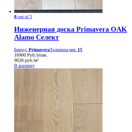
0
out of 5
Инженерная доска Primavera OAK
Alamo Селект
Бренд:
Primavera
Толщина,мм:
15
16900 Руб./упак.
9028 руб./м²
В корзину