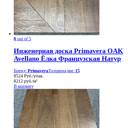
0
out of 5
Инженерная доска Primavera OAK
Avellano Ёлка Французская Натур
Бренд:
Primavera
Толщина,мм:
15
8524 Руб./упак.
8212 руб./м²
В корзину