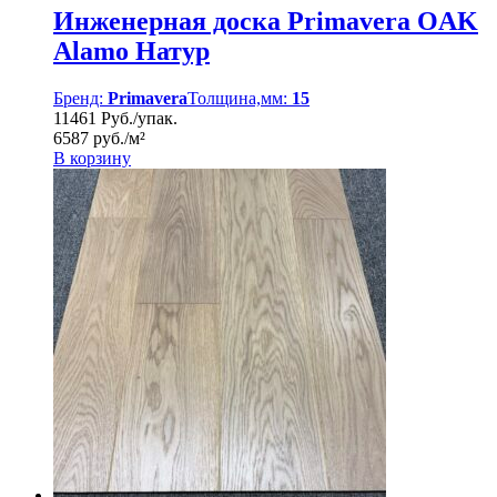
Инженерная доска Primavera OAK
Alamo Натур
Бренд:
Primavera
Толщина,мм:
15
11461 Руб./упак.
6587 руб./м²
В корзину