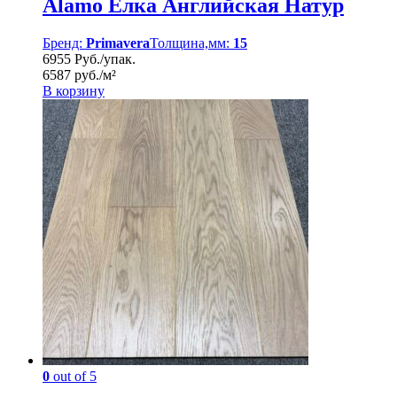
Alamo Ёлка Английская Натур
Бренд:
Primavera
Толщина,мм:
15
6955 Руб./упак.
6587 руб./м²
В корзину
0
out of 5