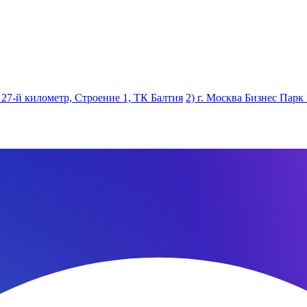
 27-й километр, Строение 1, ТК Балтия
2) г. Москва Бизнес Парк