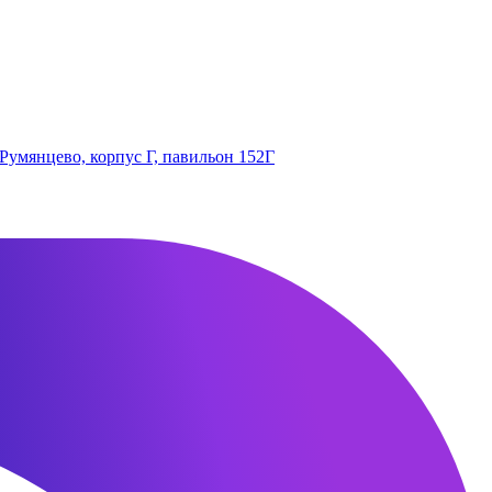
 Румянцево, корпус Г, павильон 152Г