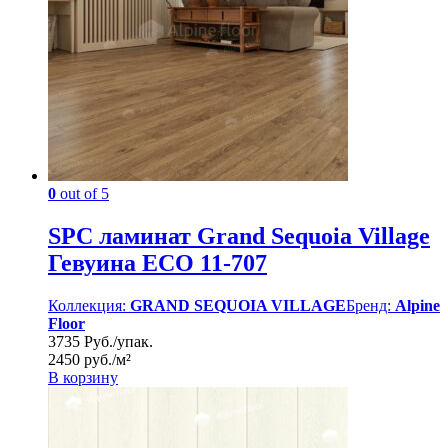
0
out of 5
SPC ламинат Grand Sequoia Village
Гевуина ECO 11-707
Коллекция:
GRAND SEQUOIA VILLAGE
Бренд:
Alpine
Floor
3735 Руб./упак.
2450 руб./м²
В корзину