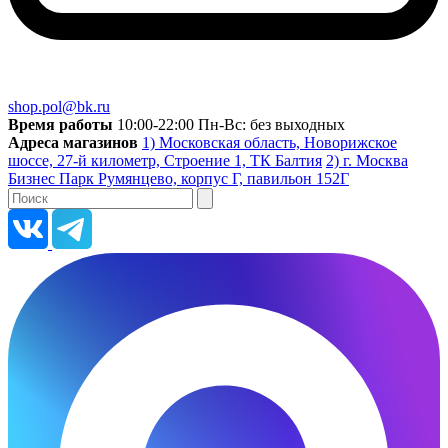
shop.pol@bk.ru
Время работы
10:00-22:00 Пн-Вс: без выходных
Адреса магазинов
1) Московская область, Новорижское
шоссе, 27-й километр, Строение 1, ТК Балтия
2) г. Москва
Бизнес Парк Румянцево, корпус Г, павильон 152Г