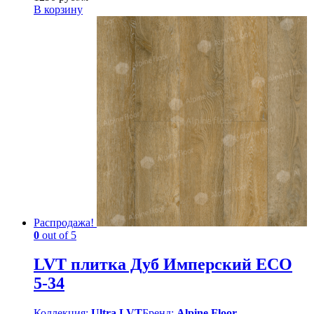
В корзину
Распродажа!
0
out of 5
LVT плитка Дуб Имперский ЕСО
5-34
Коллекция:
Ultra LVT
Бренд:
Alpine Floor