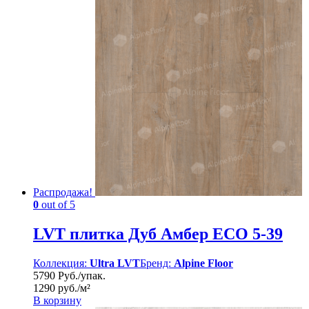
Распродажа!
0
out of 5
LVT плитка Дуб Амбер ЕСО 5-39
Коллекция:
Ultra LVT
Бренд:
Alpine Floor
5790 Руб./упак.
1290 руб./м²
В корзину