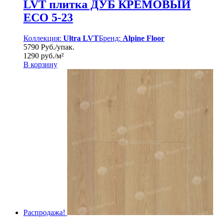
LVT плитка ДУБ КРЕМОВЫЙ
ECO 5-23
Коллекция:
Ultra LVT
Бренд:
Alpine Floor
5790 Руб./упак.
1290 руб./м²
В корзину
Распродажа!