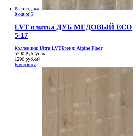
Распродажа!
0
out of 5
LVT плитка ДУБ МЕДОВЫЙ ECO
5-17
Коллекция:
Ultra LVT
Бренд:
Alpine Floor
5790 Руб./упак.
1290 руб./м²
В корзину