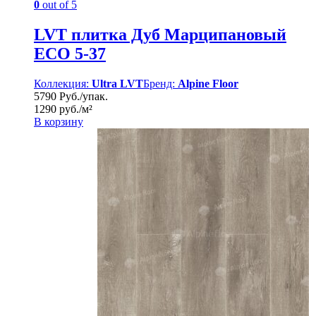
0
out of 5
LVT плитка Дуб Марципановый
ЕСО 5-37
Коллекция:
Ultra LVT
Бренд:
Alpine Floor
5790 Руб./упак.
1290 руб./м²
В корзину