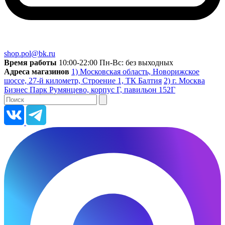
shop.pol@bk.ru
Время работы
10:00-22:00 Пн-Вс: без выходных
Адреса магазинов
1) Московская область, Новорижское
шоссе, 27-й километр, Строение 1, ТК Балтия
2) г. Москва
Бизнес Парк Румянцево, корпус Г, павильон 152Г