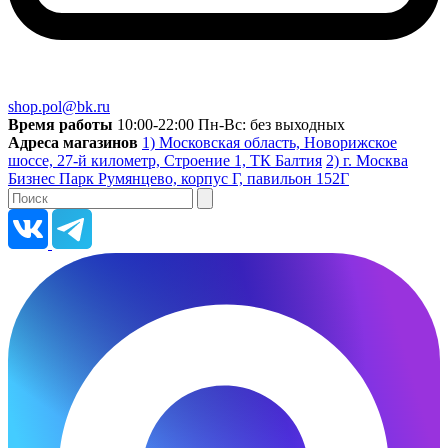
shop.pol@bk.ru
Время работы
10:00-22:00 Пн-Вс: без выходных
Адреса магазинов
1) Московская область, Новорижское
шоссе, 27-й километр, Строение 1, ТК Балтия
2) г. Москва
Бизнес Парк Румянцево, корпус Г, павильон 152Г