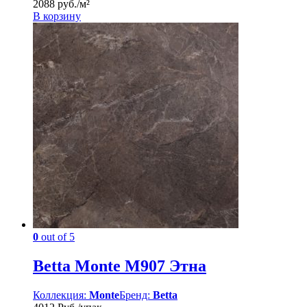
2088 руб./м²
В корзину
0
out of 5
Betta Monte M907 Этна
Коллекция:
Monte
Бренд:
Betta