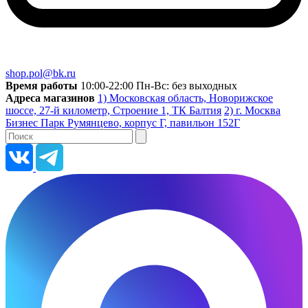
shop.pol@bk.ru
Время работы
10:00-22:00 Пн-Вс: без выходных
Адреса магазинов
1) Московская область, Новорижское
шоссе, 27-й километр, Строение 1, ТК Балтия
2) г. Москва
Бизнес Парк Румянцево, корпус Г, павильон 152Г