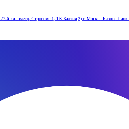
 27-й километр, Строение 1, ТК Балтия
2) г. Москва Бизнес Парк