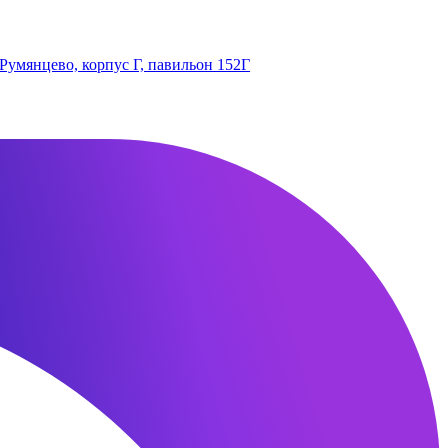
 Румянцево, корпус Г, павильон 152Г