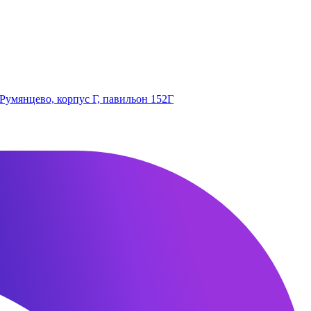
 Румянцево, корпус Г, павильон 152Г