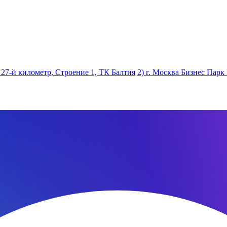
 27-й километр, Строение 1, ТК Балтия
2) г. Москва Бизнес Парк