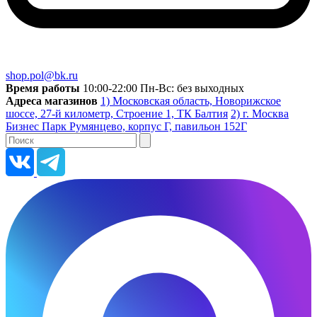
shop.pol@bk.ru
Время работы
10:00-22:00 Пн-Вс: без выходных
Адреса магазинов
1) Московская область, Новорижское
шоссе, 27-й километр, Строение 1, ТК Балтия
2) г. Москва
Бизнес Парк Румянцево, корпус Г, павильон 152Г