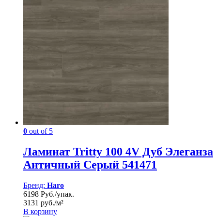
0
out of 5
Ламинат Tritty 100 4V Дуб Элеганза
Античный Серый 541471
Бренд:
Haro
6198 Руб./упак.
3131 руб./м²
В корзину