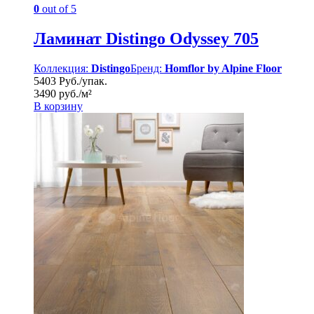
0
out of 5
Ламинат Distingo Odyssey 705
Коллекция:
Distingo
Бренд:
Homflor by Alpine Floor
5403 Руб./упак.
3490 руб./м²
В корзину