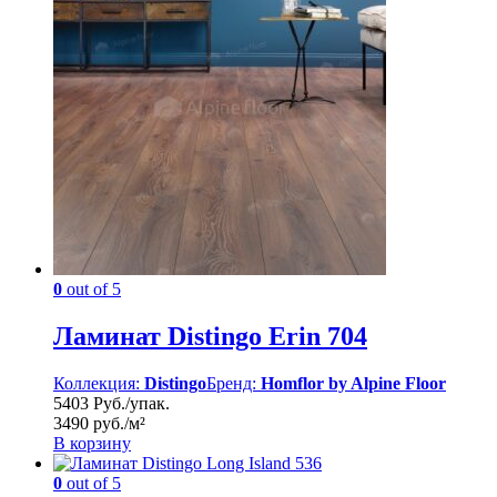
0
out of 5
Ламинат Distingo Erin 704
Коллекция:
Distingo
Бренд:
Homflor by Alpine Floor
5403 Руб./упак.
3490 руб./м²
В корзину
0
out of 5