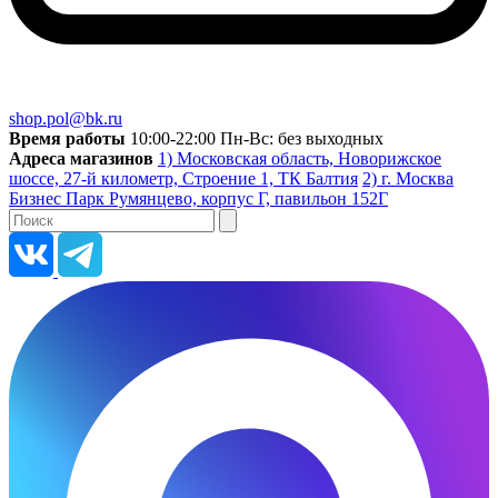
shop.pol@bk.ru
Время работы
10:00-22:00 Пн-Вс: без выходных
Адреса магазинов
1) Московская область, Новорижское
шоссе, 27-й километр, Строение 1, ТК Балтия
2) г. Москва
Бизнес Парк Румянцево, корпус Г, павильон 152Г