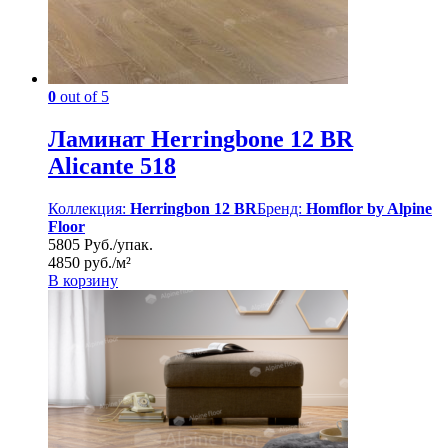
0
out of 5
Ламинат Herringbone 12 BR
Alicante 518
Коллекция:
Herringbon 12 BR
Бренд:
Homflor by Alpine
Floor
5805 Руб./упак.
4850 руб./м²
В корзину