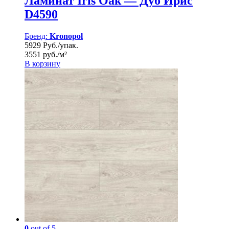
Ламинат Iris Oak — Дуб Ирис
D4590
Бренд:
Kronopol
5929 Руб./упак.
3551 руб./м²
В корзину
0
out of 5