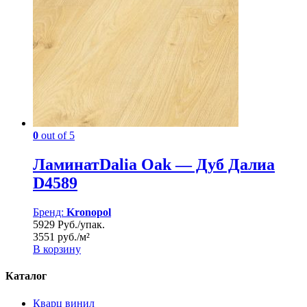
0
out of 5
ЛаминатDalia Oak — Дуб Далиа
D4589
Бренд:
Kronopol
5929 Руб./упак.
3551 руб./м²
В корзину
Каталог
Кварц винил