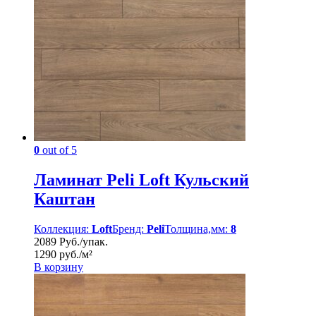
0
out of 5
Ламинат Peli Loft Кульский
Каштан
Коллекция:
Loft
Бренд:
Peli
Толщина,мм:
8
2089 Руб./упак.
1290 руб./м²
В корзину