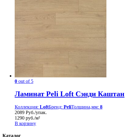
0
out of 5
Ламинат Peli Loft Сэнди Каштан
Коллекция:
Loft
Бренд:
Peli
Толщина,мм:
8
2089 Руб./упак.
1290 руб./м²
В корзину
Каталог