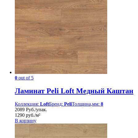
0
out of 5
Ламинат Peli Loft Медный Каштан
Коллекция:
Loft
Бренд:
Peli
Толщина,мм:
8
2089 Руб./упак.
1290 руб./м²
В корзину