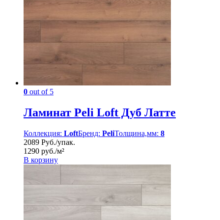
0
out of 5
Ламинат Peli Loft Дуб Латте
Коллекция:
Loft
Бренд:
Peli
Толщина,мм:
8
2089 Руб./упак.
1290 руб./м²
В корзину