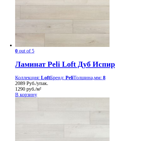
0
out of 5
Ламинат Peli Loft Дуб Испир
Коллекция:
Loft
Бренд:
Peli
Толщина,мм:
8
2089 Руб./упак.
1290 руб./м²
В корзину