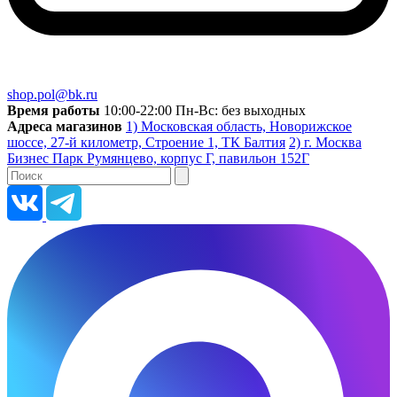
shop.pol@bk.ru
Время работы
10:00-22:00 Пн-Вс: без выходных
Адреса магазинов
1) Московская область, Новорижское
шоссе, 27-й километр, Строение 1, ТК Балтия
2) г. Москва
Бизнес Парк Румянцево, корпус Г, павильон 152Г