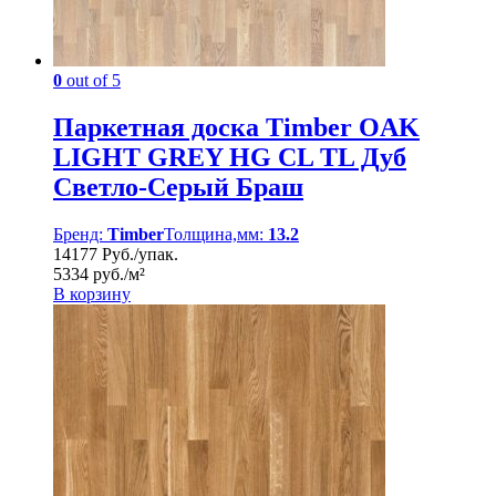
0
out of 5
Паркетная доска Timber OAK
LIGHT GREY HG CL TL Дуб
Светло-Серый Браш
Бренд:
Timber
Толщина,мм:
13.2
14177 Руб./упак.
5334 руб./м²
В корзину