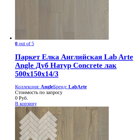
0
out of 5
Паркет Елка Английская Lab Arte
Angle Дуб Натур Concrete лак
500х150х14/3
Коллекция:
Angle
Бренд:
LabArte
Стоимость по запросу
0
Руб.
В корзину