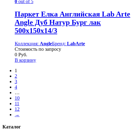
0
out of 5
Паркет Елка Английская Lab Arte
Angle Дуб Натур Бург лак
500х150х14/3
Коллекция:
Angle
Бренд:
LabArte
Стоимость по запросу
0
Руб.
В корзину
1
2
3
4
…
10
11
12
→
Каталог