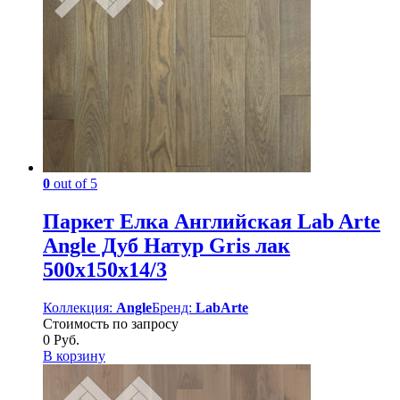
0
out of 5
Паркет Елка Английская Lab Arte
Angle Дуб Натур Gris лак
500х150х14/3
Коллекция:
Angle
Бренд:
LabArte
Стоимость по запросу
0
Руб.
В корзину