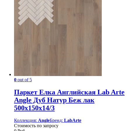
0
out of 5
Паркет Елка Английская Lab Arte
Angle Дуб Натур Беж лак
500х150х14/3
Коллекция:
Angle
Бренд:
LabArte
Стоимость по запросу
0
Руб.