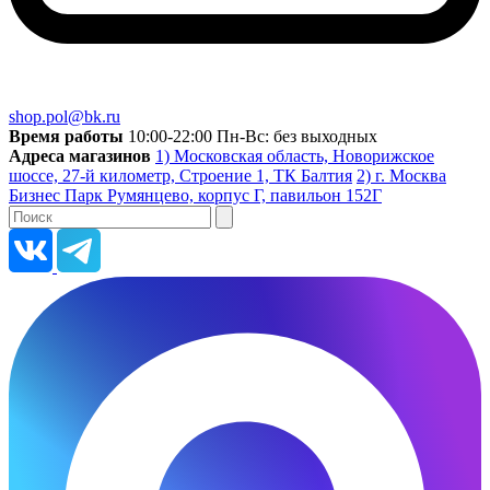
shop.pol@bk.ru
Время работы
10:00-22:00 Пн-Вс: без выходных
Адреса магазинов
1) Московская область, Новорижское
шоссе, 27-й километр, Строение 1, ТК Балтия
2) г. Москва
Бизнес Парк Румянцево, корпус Г, павильон 152Г