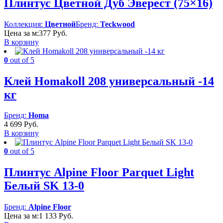
Плинтус Цветной Дуб Эверест (75×16)
Коллекция:
Цветной
Бренд:
Teckwood
Цена за м:
377
Руб.
В корзину
0
out of 5
Клей Homakoll 208 универсальный -14
кг
Бренд:
Homa
4 699
Руб.
В корзину
0
out of 5
Плинтус Alpine Floor Parquet Light
Белый SK 13-0
Бренд:
Alpine Floor
Цена за м:
1 133
Руб.