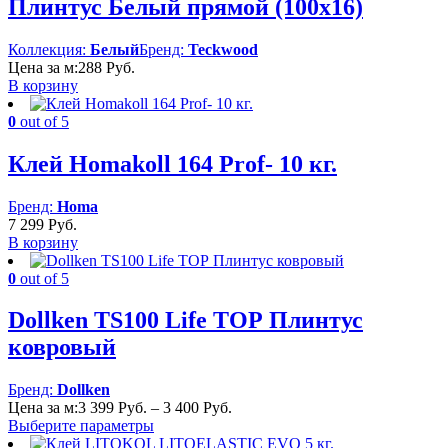
Плинтус Белый прямой (100х16)
Коллекция:
Белый
Бренд:
Teckwood
Цена за м:
288
Руб.
В корзину
0
out of 5
Клей Homakoll 164 Prof- 10 кг.
Бренд:
Homa
7 299
Руб.
В корзину
0
out of 5
Dollken TS100 Life TOP Плинтус
ковровый
Бренд:
Dollken
Диапазон
Цена за м:
3 399
Руб.
–
3 400
Руб.
цен:
Выберите параметры
3