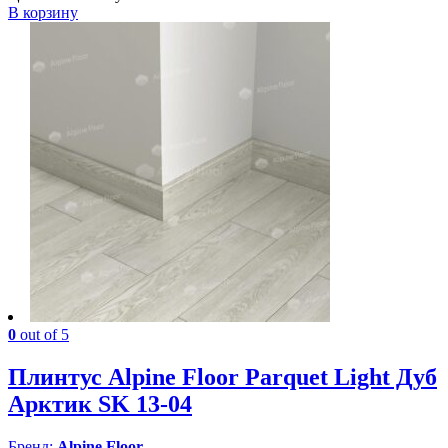
В корзину
0
out of 5
Плинтус Alpine Floor Parquet Light Дуб
Арктик SK 13-04
Бренд:
Alpine Floor