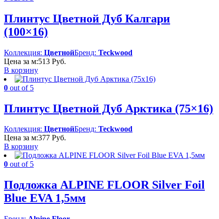
–
2
Плинтус Цветной Дуб Калгари
226 Руб.
(100×16)
Коллекция:
Цветной
Бренд:
Teckwood
Цена за м:
513
Руб.
В корзину
0
out of 5
Плинтус Цветной Дуб Арктика (75×16)
Коллекция:
Цветной
Бренд:
Teckwood
Цена за м:
377
Руб.
В корзину
0
out of 5
Подложка ALPINE FLOOR Silver Foil
Blue EVA 1,5мм
Бренд:
Alpine Floor