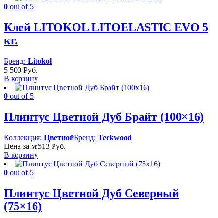
399 Руб.
0
out of 5
–
3
Клей LITOKOL LITOELASTIC EVO 5
400 Руб.
кг.
Бренд:
Litokol
5 500
Руб.
В корзину
0
out of 5
Плинтус Цветной Дуб Брайт (100×16)
Коллекция:
Цветной
Бренд:
Teckwood
Цена за м:
513
Руб.
В корзину
0
out of 5
Плинтус Цветной Дуб Северный
(75×16)