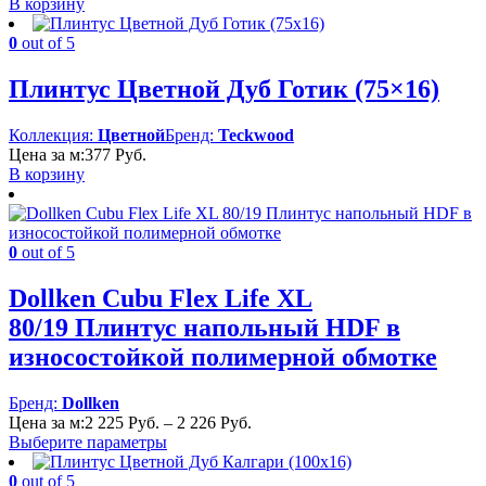
В корзину
0
out of 5
Плинтус Цветной Дуб Готик (75×16)
Коллекция:
Цветной
Бренд:
Teckwood
Цена за м:
377
Руб.
В корзину
0
out of 5
Dollken Cubu Flex Life XL
80/19 Плинтус напольный HDF в
износостойкой полимерной обмотке
Бренд:
Dollken
Диапазон
Цена за м:
2 225
Руб.
–
2 226
Руб.
цен:
Выберите параметры
2
225 Руб.
0
out of 5