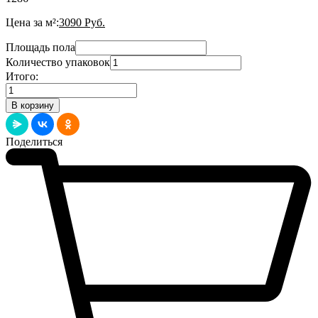
Цена за м²:
3090
Руб.
Площадь пола
Количество упаковок
Итого:
Количество
товара
В корзину
Ламинат
Patio
Medium
Поделиться
Adams
514