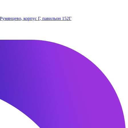
 Румянцево, корпус Г, павильон 152Г