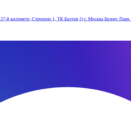
 27-й километр, Строение 1, ТК Балтия
2) г. Москва Бизнес Парк