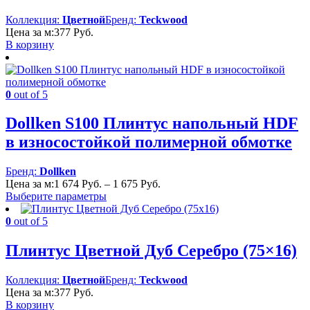
Коллекция:
Цветной
Бренд:
Teckwood
Цена за м:
377
Руб.
В корзину
0
out of 5
Dollken S100 Плинтус напольный HDF
в износостойкой полимерной обмотке
Бренд:
Dollken
Диапазон
Цена за м:
1 674
Руб.
–
1 675
Руб.
цен:
Выберите параметры
1
674 Руб.
0
out of 5
–
1
Плинтус Цветной Дуб Серебро (75×16)
675 Руб.
Коллекция:
Цветной
Бренд:
Teckwood
Цена за м:
377
Руб.
В корзину