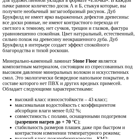
для художественной укладки в формате «Ёлочка». В каждой
пачке равное количество досок А и Б, стыкуя которые, вы
получите необычный зигзагообразный рисунок. Дуб
Брукфилд не имеет ярко выраженных дефектов древесины:
все доски ровные, не имеют контрастного перехода от
светлого к темному, нет сучков, трещин и глазков, фактура
уравновешенно спокойная. Цвет натуральный, естественный,
сильно похож на древесину неокрашенного дуба. Дуб
Брукфилд в интерьере создает эффект спокойного
благородства и тихой роскоши.
Минерально-каменный ламинат
Stone Floor
является
композитным материалом, состоящим из спрессованных под
высоким давление минеральных волокон и искусственных
смол. Это экологически безвредное напольное покрытие, в
составе которого нет ПВХ и других вредных примесей.
Обладает следующими характеристиками:
высокий класс износостойкости – 43 класс;
максимальная водостойкость с коэффициентом
абсорбции влаги менее 0,02 %;
совместимость с полами, оснащенными подогревом
(
разрешен нагрев до + 70 °С
);
стабильность размеров плашек даже при быстром и
контрастном изменении температурного режима;
высокий класс пожаробезопасности – КМ2;