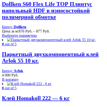
Dollken S60 Flex Life TOP Плинтус
напольный HDF в износостойкой
полимерной обмотке
Бренд:
Dollken
Диапазон
Цена за м:
876
Руб.
–
877
Руб.
цен:
Выберите параметры
876 Руб.
–
0
out of 5
877 Руб.
Паркетный двухкомпонентный клей
Arlok 55 10 кг.
Бренд:
Arlok
4 000
Руб.
В корзину
0
out of 5
Клей Homakoll 222 — 6 кг