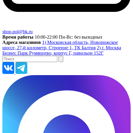
shop.pol@bk.ru
Время работы
10:00-22:00 Пн-Вс: без выходных
Адреса магазинов
1) Московская область, Новорижское
шоссе, 27-й километр, Строение 1, ТК Балтия
2) г. Москва
Бизнес Парк Румянцево, корпус Г, павильон 152Г