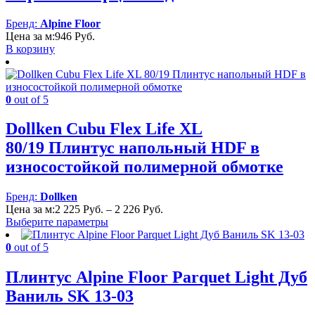
Бренд:
Alpine Floor
Цена за м:
946
Руб.
В корзину
0
out of 5
Dollken Cubu Flex Life XL
80/19 Плинтус напольный HDF в
износостойкой полимерной обмотке
Бренд:
Dollken
Диапазон
Цена за м:
2 225
Руб.
–
2 226
Руб.
цен:
Выберите параметры
2
225 Руб.
0
out of 5
–
2
Плинтус Alpine Floor Parquet Light Дуб
226 Руб.
Ваниль SK 13-03