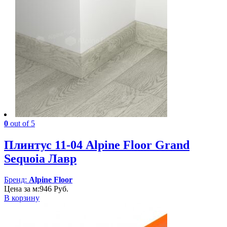
0
out of 5
Плинтус 11-04 Alpine Floor Grand
Sequoia Лавр
Бренд:
Alpine Floor
Цена за м:
946
Руб.
В корзину