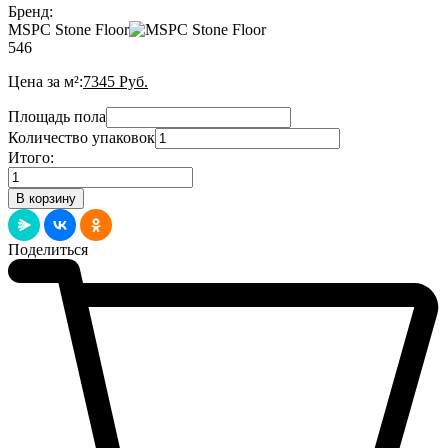
Бренд:
MSPC Stone Floor
546
Цена за м²:
7345
Руб.
Площадь пола
Количество упаковок
Итого:
Количество
товара
В корзину
MSPC
Ламинат
Дуб
Поделиться
Брукфилд