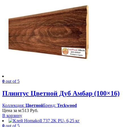
0
out of 5
Плинтус Цветной Дуб Амбар (100×16)
Коллекция:
Цветной
Бренд:
Teckwood
Цена за м:
513
Руб.
В корзину
0
out of 5