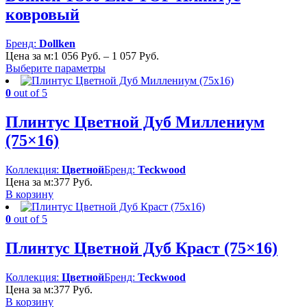
ковровый
Бренд:
Dollken
Диапазон
Цена за м:
1 056
Руб.
–
1 057
Руб.
цен:
Выберите параметры
1
056 Руб.
0
out of 5
–
1
Плинтус Цветной Дуб Миллениум
057 Руб.
(75×16)
Коллекция:
Цветной
Бренд:
Teckwood
Цена за м:
377
Руб.
В корзину
0
out of 5
Плинтус Цветной Дуб Краст (75×16)
Коллекция:
Цветной
Бренд:
Teckwood
Цена за м:
377
Руб.
В корзину