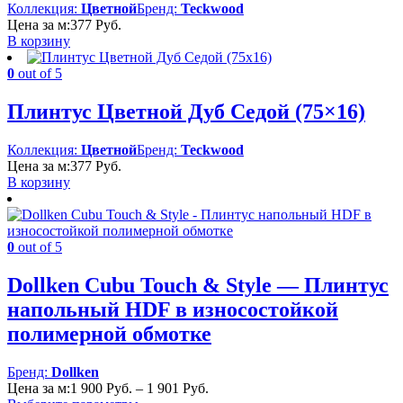
Коллекция:
Цветной
Бренд:
Teckwood
Цена за м:
377
Руб.
В корзину
0
out of 5
Плинтус Цветной Дуб Седой (75×16)
Коллекция:
Цветной
Бренд:
Teckwood
Цена за м:
377
Руб.
В корзину
0
out of 5
Dollken Cubu Touch & Style — Плинтус
напольный HDF в износостойкой
полимерной обмотке
Бренд:
Dollken
Диапазон
Цена за м:
1 900
Руб.
–
1 901
Руб.