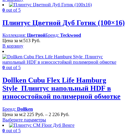
0
out of 5
Плинтус Цветной Дуб Готик (100×16)
Коллекция:
Цветной
Бренд:
Teckwood
Цена за м:
513
Руб.
В корзину
0
out of 5
Dollken Cubu Flex Life Hamburg
Style Плинтус напольный HDF в
износостойкой полимерной обмотке
Бренд:
Dollken
Диапазон
Цена за м:
2 225
Руб.
–
2 226
Руб.
цен:
Выберите параметры
2
225 Руб.
0
out of 5