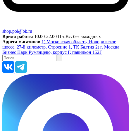
shop.pol@bk.ru
Время работы
10:00-22:00 Пн-Вс: без выходных
Адреса магазинов
1) Московская область, Новорижское
шоссе, 27-й километр, Строение 1, ТК Балтия
2) г. Москва
Бизнес Парк Румянцево, корпус Г, павильон 152Г