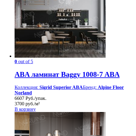
0
out of 5
ABA ламинат Baggy 1008-7 ABA
Коллекция:
Sigrid Superior ABA
Бренд:
Alpine Floor
Norland
6607 Руб./упак.
3700 руб./м²
В корзину