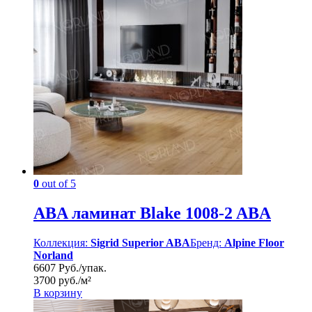
0
out of 5
ABA ламинат Blake 1008-2 ABA
Коллекция:
Sigrid Superior ABA
Бренд:
Alpine Floor
Norland
6607 Руб./упак.
3700 руб./м²
В корзину