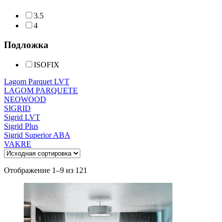
3.5
4
Подложка
ISOFIX
Lagom Parquet LVT
LAGOM PARQUETE
NEOWOOD
SIGRID
Sigrid LVT
Sigrid Plus
Sigrid Superior ABA
VAKRE
Отображение 1–9 из 121