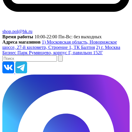
shop.pol@bk.ru
Время работы
10:00-22:00 Пн-Вс: без выходных
Адреса магазинов
1) Московская область, Новорижское
шоссе, 27-й километр, Строение 1, ТК Балтия
2) г. Москва
Бизнес Парк Румянцево, корпус Г, павильон 152Г