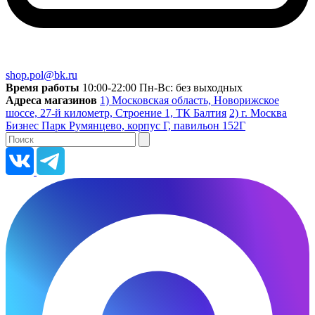
shop.pol@bk.ru
Время работы
10:00-22:00 Пн-Вс: без выходных
Адреса магазинов
1) Московская область, Новорижское
шоссе, 27-й километр, Строение 1, ТК Балтия
2) г. Москва
Бизнес Парк Румянцево, корпус Г, павильон 152Г