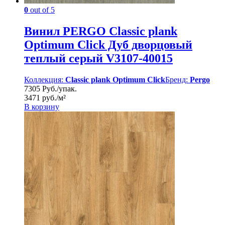
0
out of 5
Винил PERGO Classic plank
Optimum Click Дуб дворцовый
теплый серый V3107-40015
Коллекция:
Classic plank Optimum Click
Бренд:
Pergo
7305 Руб./упак.
3471 руб./м²
В корзину