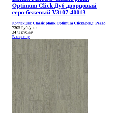
Optimum Click Дуб дворцовый
серо-бежевый V3107-40013
Коллекция:
Classic plank Optimum Click
Бренд:
Pergo
7305 Руб./упак.
3471 руб./м²
В корзину