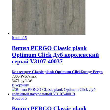
0
out of 5
Винил PERGO Classic plank
Optimum Click Дуб королевский
серый V3107-40037
Коллекция:
Classic plank Optimum Click
Бренд:
Pergo
7305 Руб./упак.
3471 руб./м²
В корзину
0
out of 5
Винил PERGO Classic plank