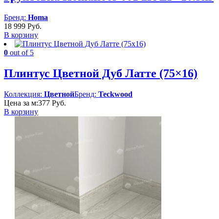
Бренд:
Homa
18 999
Руб.
В корзину
0
out of 5
Плинтус Цветной Дуб Латте (75×16)
Коллекция:
Цветной
Бренд:
Teckwood
Цена за м:
377
Руб.
В корзину