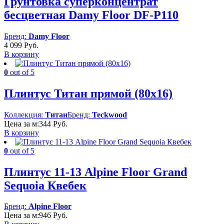
Грунтовка суперконцентрат
бесцветная Damy Floor DF-P110
Бренд:
Damy Floor
4 099
Руб.
В корзину
0
out of 5
Плинтус Титан прямой (80х16)
Коллекция:
Титан
Бренд:
Teckwood
Цена за м:
344
Руб.
В корзину
0
out of 5
Плинтус 11-13 Alpine Floor Grand
Sequoia Квебек
Бренд:
Alpine Floor
Цена за м:
946
Руб.