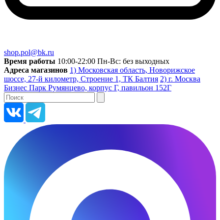
shop.pol@bk.ru
Время работы
10:00-22:00 Пн-Вс: без выходных
Адреса магазинов
1) Московская область, Новорижское
шоссе, 27-й километр, Строение 1, ТК Балтия
2) г. Москва
Бизнес Парк Румянцево, корпус Г, павильон 152Г