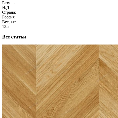
Размер:
Н/Д
Страна:
Россия
Вес, кг:
12.2
Все статьи