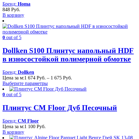
Бренд:
Homa
848
Руб.
В корзину
0
out of 5
Dollken S100 Плинтус напольный HDF
в износостойкой полимерной обмотке
Бренд:
Dollken
Диапазон
Цена за м:
1 674
Руб.
–
1 675
Руб.
цен:
Выберите параметры
1
674 Руб.
0
out of 5
–
1
Плинтус CM Floor Дуб Песочный
675 Руб.
Бренд:
CM Floor
Цена за м:
1 100
Руб.
В корзину