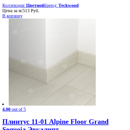
Коллекция:
Цветной
Бренд:
Teckwood
Цена за м:
513
Руб.
В корзину
4.00
out of 5
Плинтус 11-01 Alpine Floor Grand
Sequoia Эвкалипт