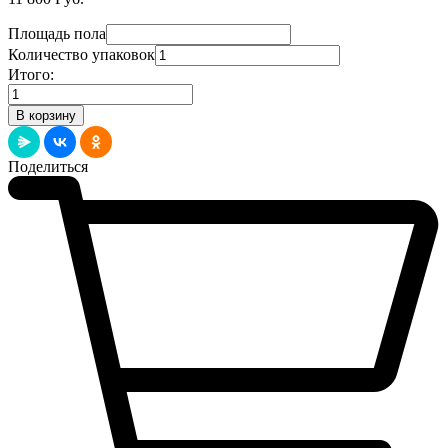
Площадь пола
Количество упаковок
Итого:
Количество
товара
В корзину
Клей
Homakoll
797
Поделиться
PU
2К
-12,2кг