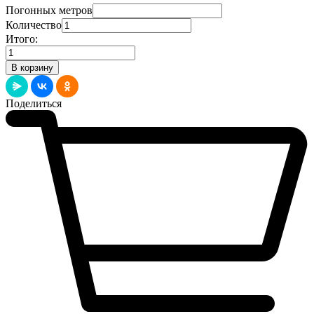
Погонных метров
Количество
Итого:
Количество
товара
В корзину
Плинтус
Цветной
Дуб
Поделиться
Нобл
(100x16)