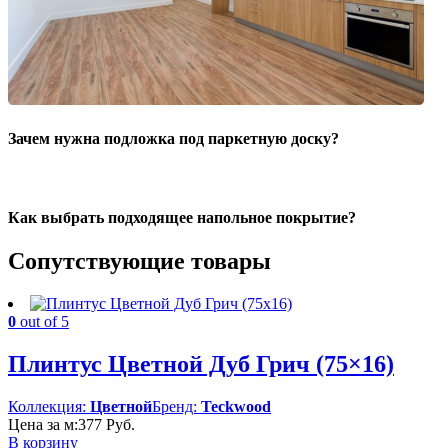
Зачем нужна подложка под паркетную доску?
Как выбрать подходящее напольное покрытие?
Сопутствующие товары
0
out of 5
Плинтус Цветной Дуб Грич (75×16)
Коллекция:
Цветной
Бренд:
Teckwood
Цена за м:
377
Руб.
В корзину