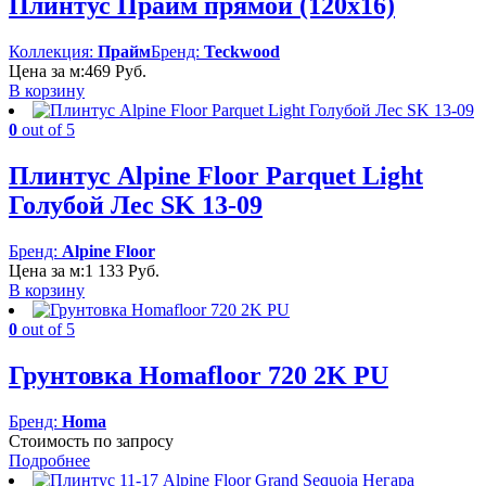
Плинтус Прайм прямой (120х16)
Коллекция:
Прайм
Бренд:
Teckwood
Цена за м:
469
Руб.
В корзину
0
out of 5
Плинтус Alpine Floor Parquet Light
Голубой Лес SK 13-09
Бренд:
Alpine Floor
Цена за м:
1 133
Руб.
В корзину
0
out of 5
Грунтовка Homafloor 720 2K PU
Бренд:
Homa
Стоимость по запросу
Подробнее