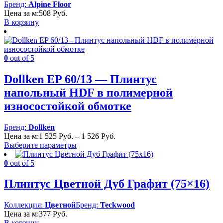
Бренд:
Alpine Floor
Цена за м:
508
Руб.
В корзину
0
out of 5
Dollken EP 60/13 — Плинтус
напольный HDF в полимерной
износостойкой обмотке
Бренд:
Dollken
Диапазон
Цена за м:
1 525
Руб.
–
1 526
Руб.
цен:
Выберите параметры
1
525 Руб.
0
out of 5
–
1
Плинтус Цветной Дуб Графит (75×16)
526 Руб.
Коллекция:
Цветной
Бренд:
Teckwood
Цена за м:
377
Руб.
В корзину