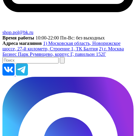
shop.pol@bk.ru
Время работы
10:00-22:00 Пн-Вс: без выходных
Адреса магазинов
1) Московская область, Новорижское
шоссе, 27-й километр, Строение 1, ТК Балтия
2) г. Москва
Бизнес Парк Румянцево, корпус Г, павильон 152Г