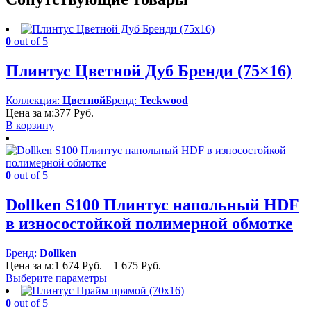
0
out of 5
Плинтус Цветной Дуб Бренди (75×16)
Коллекция:
Цветной
Бренд:
Teckwood
Цена за м:
377
Руб.
В корзину
0
out of 5
Dollken S100 Плинтус напольный HDF
в износостойкой полимерной обмотке
Бренд:
Dollken
Диапазон
Цена за м:
1 674
Руб.
–
1 675
Руб.
цен:
Выберите параметры
1
674 Руб.
0
out of 5