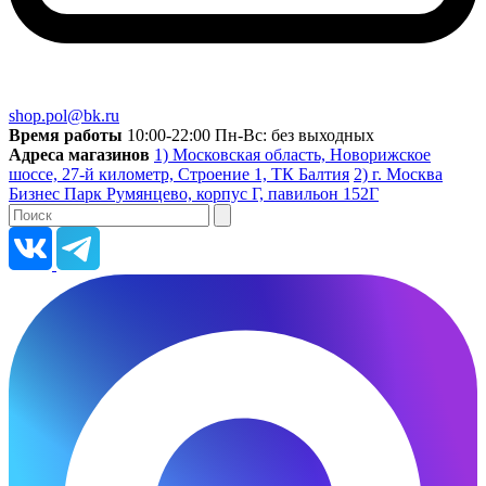
shop.pol@bk.ru
Время работы
10:00-22:00 Пн-Вс: без выходных
Адреса магазинов
1) Московская область, Новорижское
шоссе, 27-й километр, Строение 1, ТК Балтия
2) г. Москва
Бизнес Парк Румянцево, корпус Г, павильон 152Г