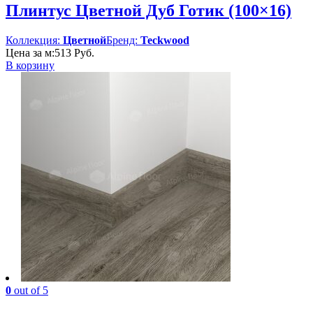
Плинтус Цветной Дуб Готик (100×16)
Коллекция:
Цветной
Бренд:
Teckwood
Цена за м:
513
Руб.
В корзину
0
out of 5