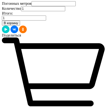
Погонных метров
Количество
Итого:
Количество
товара
В корзину
Плинтус
Цветной
Дуб
Поделиться
Аляска
(75x16)