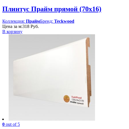
–
1
Плинтус Прайм прямой (70х16)
675 Руб.
Коллекция:
Прайм
Бренд:
Teckwood
Цена за м:
318
Руб.
В корзину
0
out of 5