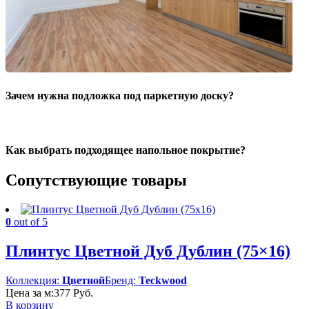
Зачем нужна подложка под паркетную доску?
Как выбрать подходящее напольное покрытие?
Сопутствующие товары
0
out of 5
Плинтус Цветной Дуб Дублин (75×16)
Коллекция:
Цветной
Бренд:
Teckwood
Цена за м:
377
Руб.
В корзину