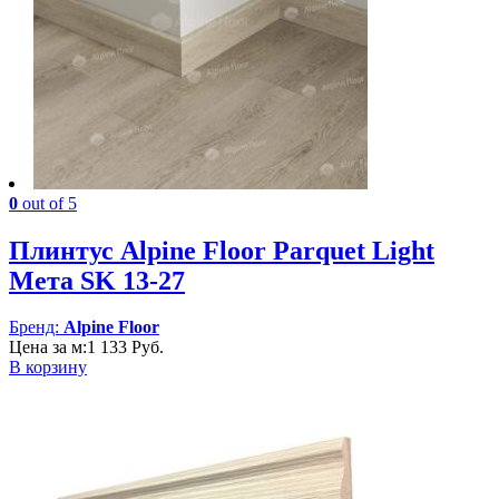
0
out of 5
Плинтус Alpine Floor Parquet Light
Мета SK 13-27
Бренд:
Alpine Floor
Цена за м:
1 133
Руб.
В корзину