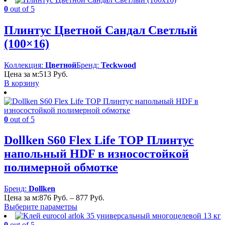
0
out of 5
Плинтус Цветной Сандал Светлый
(100×16)
Коллекция:
Цветной
Бренд:
Teckwood
Цена за м:
513
Руб.
В корзину
0
out of 5
Dollken S60 Flex Life TOP Плинтус
напольный HDF в износостойкой
полимерной обмотке
Бренд:
Dollken
Диапазон
Цена за м:
876
Руб.
–
877
Руб.
цен:
Выберите параметры
876 Руб.
–
0
out of 5