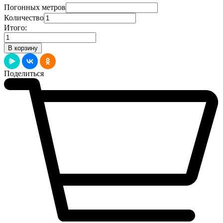
Погонных метров
Количество
Итого:
Количество
товара
В корзину
Плинтус
Цветной
Дуб
Поделиться
Табак
(100x16)